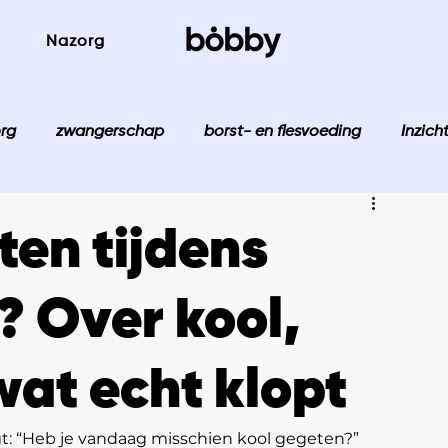
Nazorg
rg
zwangerschap
borst- en flesvoeding
Inzich
ten tijdens
? Over kool,
at echt klopt
gt: “Heb je vandaag misschien kool gegeten?”