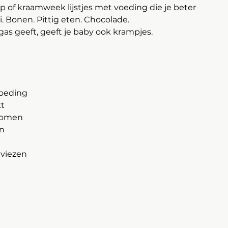
p of kraamweek lijstjes met voeding die je beter 
i. Bonen. Pittig eten. Chocolade.
gas geeft, geeft je baby ook krampjes.
voeding
t
tkomen
jn
n
dviezen