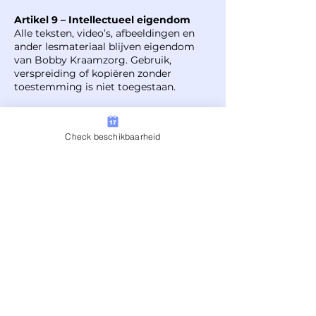
Artikel 9 – Intellectueel eigendom
Alle teksten, video’s, afbeeldingen en
ander lesmateriaal blijven eigendom
van Bobby Kraamzorg. Gebruik,
verspreiding of kopiëren zonder
toestemming is niet toegestaan.
Artikel 10 – Klachten
Klachten kunnen per e-mail worden
Check beschikbaarheid
ingediend via
info@bobbymaternity.com. Binnen 14
dagen ontvang je een inhoudelijke
reactie.
Artikel 11 – Toepasselijk recht
Op deze voorwaarden is Nederlands
recht van toepassing.