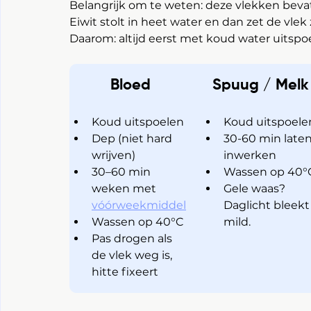
Belangrijk om te weten: deze vlekken bevat
Eiwit stolt in heet water en dan zet de vlek z
Daarom: altijd eerst met koud water uitspo
 Bloed
Spuug / Melk
Koud uitspoelen
Koud uitspoele
Dep (niet hard 
30-60 min laten
wrijven)
inwerken
30–60 min 
Wassen op 40°
weken met 
Gele waas?
vóórweekmiddel
Daglicht bleekt
Wassen op 40°C
mild.
Pas drogen als 
de vlek weg is, 
hitte fixeert