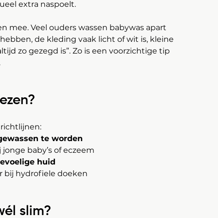
ueel extra naspoelt.
en mee. Veel ouders wassen babywas apart 
bben, de kleding vaak licht of wit is, kleine 
ijd zo gezegd is”. Zo is een voorzichtige tip 
.
ezen?
ichtlijnen:
 gewassen te worden
ij jonge baby’s of eczeem
evoelige huid
er bij hydrofiele doeken
él slim?