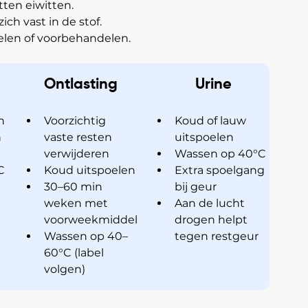
ten eiwitten.
ich vast in de stof.
elen of voorbehandelen.
Ontlasting
 Urine
n
Voorzichtig 
Koud of lauw 
 
vaste resten 
uitspoelen
verwijderen
Wassen op 40°C
C
Koud uitspoelen
Extra spoelgang 
30–60 min 
bij geur
 
weken met 
Aan de lucht 
voorweekmiddel
drogen helpt 
Wassen op 40–
tegen restgeur
60°C (label 
volgen)