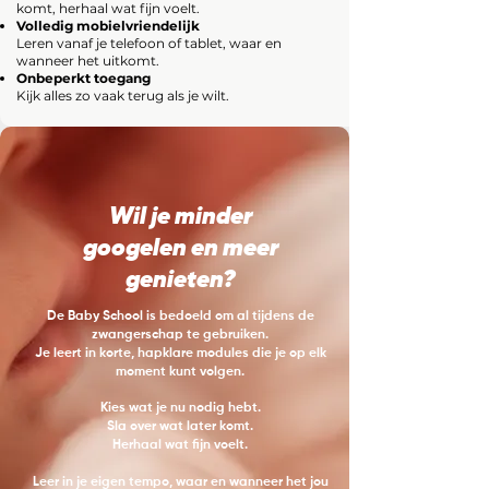
komt, herhaal wat fijn voelt.
Volledig mobielvriendelijk
Leren vanaf je telefoon of tablet, waar en
wanneer het uitkomt.
Onbeperkt toegang
Kijk alles zo vaak terug als je wilt.
Wil je minder
googelen en meer
genieten?
De Baby School is bedoeld om al tijdens de
zwangerschap te gebruiken.
Je leert in korte, hapklare modules die je op elk
moment kunt volgen.
Kies wat je nu nodig hebt.
Sla over wat later komt.
Herhaal wat fijn voelt.
Leer in je eigen tempo, waar en wanneer het jou