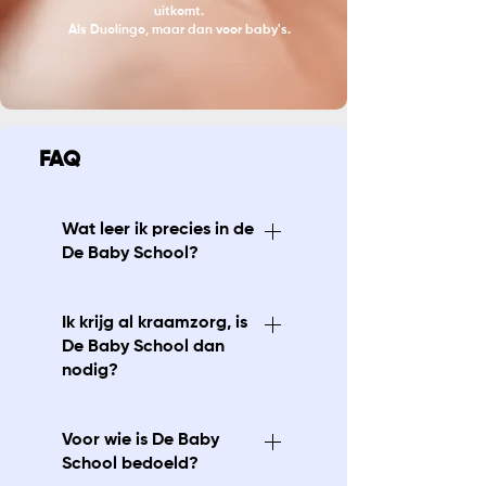
uitkomt.
Als Duolingo, maar dan voor baby's.
FAQ
Wat leer ik precies in de
De Baby School?
De Baby School is een
Ik krijg al kraamzorg, is
complete online
De Baby School dan
leeromgeving voor
nodig?
(aanstaande) ouders die zich
voorbereid en zeker willen
Kraamzorg en De Baby
voelen in de zorg voor hun
Voor wie is De Baby
School vullen elkaar juist
baby. Je leert wat normaal is
School bedoeld?
perfect aan. Kraamzorg is
in de eerste dagen en weken,